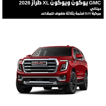
GMC يوكون ويوكون XL طراز 2026
دينالي
مركبة SUV فخمة بثلاثة صفوف للمقاعد