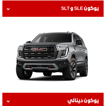
يوكون SLE و SLT
يوكون دينالي