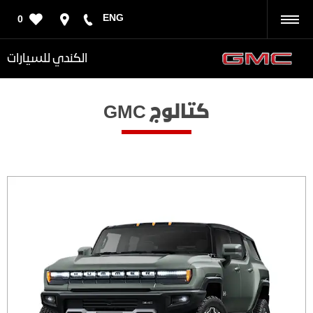
ENG
0
رجوع
الكندي للسيارات
كتالوج GMC