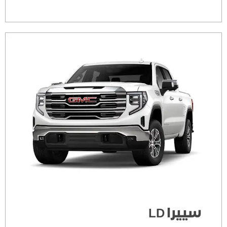
سييرا LD