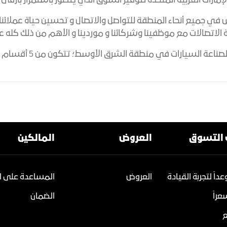
ارات العربية المتحدة لتوفير السوق الذي يتطور باستمرار بأرق
س في جميع أنحاء المنطقة للتواصل والاتصال و تحسين حياة عملائن
اتصالات مع موظفينا وشركائنا و موردينا و الأهم من ذلك كله عملائ
نمت الكندي للسيارات لت
 التسوق
العروض
المالكين
داً لتجربة القيادة
العروض
المساعدة على ا
راً
الضمان
ع