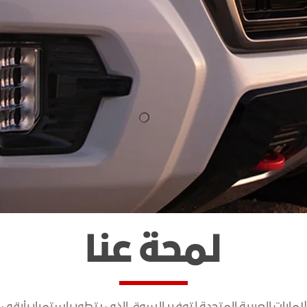
اكتشف أكاديا
اكتشف تير
هامر SUV EV
إبتداءً من : *551,000 د.أ
هامر SUV EV
لمحة عنا