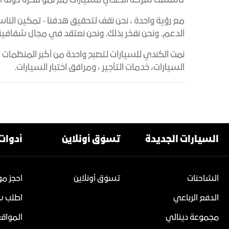
تأسست شركة الكندي للسيارات مع نمو فكرة دولة الإم
مع رؤية واحدة ، نحن نقف لتحقيق هدفنا - تمكين النا
الدعم. ونحن نفخر بذلك. ونحن نعتقد في مجال شفافية ال
السيارات، خدمات التأجير ، ومرافق اختبار السيارات.
السيارات الجديدة
تسوَق أونلاين
أدوات
الشاحنات
تسوَق أونلاين
احجز موع
الدفع الرباعي
اطلب سع
مجموعة دينالي
المواق