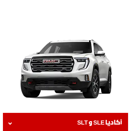
أكاديا SLE و SLT