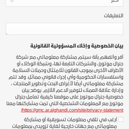
اختر
التعليقات
بيان الخصوصية وإخلاء المسؤولية القانونية
أقر وأتفهم بأنة سيتم مشاركة معلوماتي مع شركة
جنرال موتورز، والشركات التابعة لها، وشبكة الوكلاء أو
الأطراف الأخرى بموجب القانون للامتثال وحملات السلامة
واستفسارات الحكومية وأي إجراء قانوني مماثل. وقد تتم
مشاركة معلوماتي أيضًا لأغراض البحث وتطوير المنتجات ،
وإدارة علاقة العملاء لتوفير الدعم اللازم. يوضح بيان
خصوصية جنرال موتورز على موقعنا كيفية تعامل جنرال
موتورز مع المعلومات الشخصية التي تمت مشاركتها معنا
https://gmc.ar.alghandi.com/site/privacy-statement/
أرغب في تلقي معلومات تسويقية أو مشاركة
معلوماتي مع جهات خارجية لغاية تزويدي بمعلومات