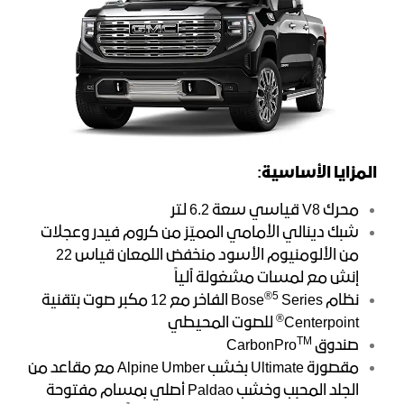
المزايا الأساسية:
محرك V8 قياسي سعة 6.2 لتر
شبك دينالي الأمامي المميّز من كروم فيدر وعجلات
من الألومنيوم الأسود منخفض اللمعان قياس 22
إنش مع لمسات مشغولة آلياً
®5
نظام Bose
Series الفاخر مع 12 مكبر صوت بتقنية
®
Centerpoint
للصوت المحيطي
TM
صندوق CarbonPro
مقصورة Ultimate بخشب Alpine Umber مع مقاعد من
الجلد المحبب وخشب Paldao أصلي بمسام مفتوحة