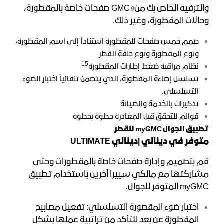
9
والترفيه الخاص بك من
GMC صفحات خاصة بالمقطورة،
وحالات المقطورة، وغير ذلك.
صمم خمس صفحات للمقطورة استناداً إلى اسم المقطورة،
ونوع المقطورة ونوع حلقة القطر.
15
نظام مراقبة ضغط إطارات المقطورة
تسلسل إضاءة المقطورة، الذي يتضمن تلقائياً اختبار الضوء
التسلسلي.
تذكيرات بالخدمة والصيانة
قوائم للتحقق قبل المغادرة خطوة بخطوة
تطبيق الجوال
myGMC
للقطر
متوفر في
دينالي |
دينالي
ULTIMATE
قم بتصميم وإدارة صفحات خاصة بالمقطورات وحتى
مشاركتها مع مالكي سييرا آخرين باستخدام تطبيق
myGMC المتوفر للجوال.
اختبار ضوء المقصورة التسلسلي: تفعيل مصابيح
المقطورة عن بعد للتأكد من تراتبية عملها بشكل