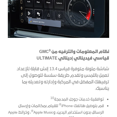
9
نظام المعلومات والترفيه من
GMC
قياسي في
دينالي |دينالي
ULTIMATE
شاشة ملونة متوفرة قياس 13.4 إنش قابلة للإعداد
تعمل باللمس وتقدم طريقة سلسة للوصول إلى
ترفيهك المفضل في المركبة وإدارته وتعديله بما
يناسبك.​
10
توافقية خدمات جوجل المدمجة
®
قم بتوصيل هاتفك iPhone
للقيام بمكالمات وإرسال
®
الرسائل بدون استخدام اليدين، وApple Music
، وخرائط Apple