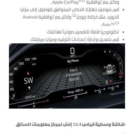
®11
وأكثر مع توافقية Apple CarPlay
.
قم بتوصيل جهازك الذكي المتوافق للوصول إلى مزايا
12
أندرويد مثل خرائط جوجل
وأكثر مع توافقية Android
13
.
Auto™
تكنولوجيا قابلة للتفعيل صوتياً لهاتفك.
قم بتعديل وإدارة إعدادات الترفيه ومزايا مركبتك.
شاشة وسطية قياس 13.4 إنش لمركز معلومات السائق