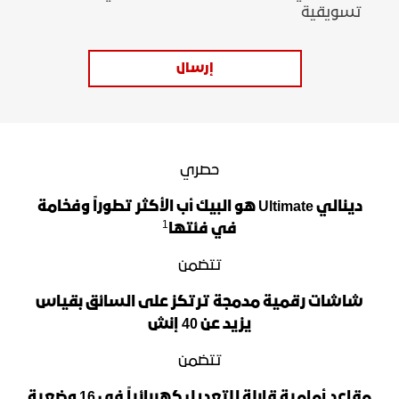
تسويقية
إرسال
حصري
دينالي Ultimate هو البيك أب الأكثر تطوراً وفخامة
1
في فئتها
تتضمن
شاشات رقمية مدمجة ترتكز على السائق بقياس
يزيد عن 40 إنش
تتضمن
مقاعد أمامية قابلة للتعديل كهربائياً في 16 وضعية