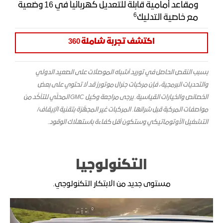
ومقاعد أمامية قابلة للتعديل كهربائياً في 16 وضعية
6
مع خاصية التدليك
اكتشف تجربة شاملة 360
بسبب النقص الحاصل في توريد أشباه الموصلات على الصعيد الدولي
والتحديات البرمجية، فإن مركبات جنرال موتورز قد لا تحتوي على بعض
الخصائص والخيارات القياسية. يرجى مراجعة وكيل GMC المحلّي للتأكّد من
مواصفات المركبة قبل شرائها. المركبات غير المجهَّزة بتقنية الإيقاف/
التشغيل الأوتوماتيكي وستكون أقل كفاءة باستهلاك الوقود.
التكنولوجيا
مستوى جديد من الابتكار التكنولوجي.