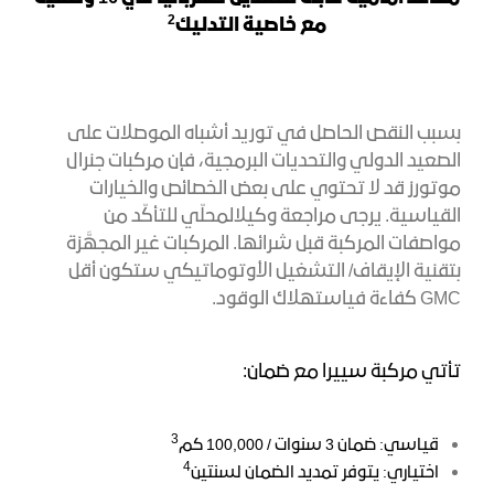
2
مع خاصية التدليك
بسبب النقص الحاصل في توريد أشباه الموصلات على
الصعيد الدولي والتحديات البرمجية، فإن مركبات جنرال
موتورز قد لا تحتوي على بعض الخصائص والخيارات
القياسية. يرجى مراجعة وكيل
المحلّي للتأكّد من
مواصفات المركبة قبل شرائها. المركبات غير المجهَّزة
بتقنية الإيقاف/ التشغيل الأوتوماتيكي
ستكون
أقل
GMC
كفاءة
في
استهلاك الوقود
.
تأتي مركبة سييرا مع ضمان:
3
قياسي: ضمان 3 سنوات / 100,000 كم
4
اختياري: يتوفر تمديد الضمان لسنتين