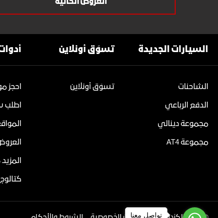
العروض الحالية
السيارات الجديدة
تسوَق أونلاين
أدوات
الشاحنات
تسوَق أونلاين
احجز موع
الدفع الرباعي
اطلب سع
مجموعة دينالي
المواق
مجموعة AT4
العروض 
المزيد 
كتالوج 
تواصل معنا
©
2026 الكندي للسيارات
بيان الخصوصية
الشروط والأحكام