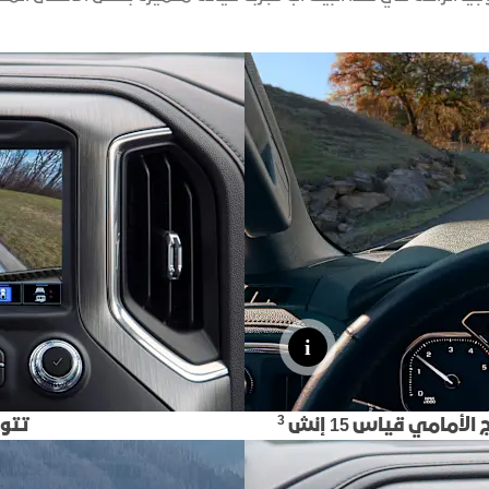
اكتشف أكاديا
اكتشف تير
هامر SUV EV
إبتداءً من : *551,000 د.أ
هامر SUV EV
3
أمامي قياس 15 إنش
تتوف