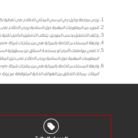
يرجى مراجعة وكيل جي ام سي المحلّي للاطلاع على تغطية نظ
للمزيد من المعلومات المهمة حول السلامة يرجى الاطلاع على د
يختلف التشغيل بحسب الموديل. يتطلب التشغيل الكامل تقنية بلوت
واجهة المستخدم الخاصة بالمركبة هي من منتجات شركة Apple وتخضع لشروط وأحكام بيان الخصوصية الخاص بشركة Apple. تتطلب هواتف ذكية متوافقة وسيتم تطبيق رسوم البيانات.
لا تغني مواصفات الأمان أو مساعدة السائق عن مسؤولية السائ
المعلومات المهمة حول السلامة يرجى الاطلاع على دليل المالك
البيانات. يمكنك التحقق من الهواتف الذكية المتوافقة عبر زيارة g.co/androidauto/requirements للتحقق