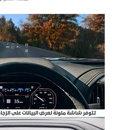
تتوفر شاشة ملونة لعرض البيانات على الزجاج ال