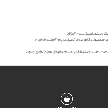
، والمحيط، وكافة ظروف الطريق في كل الأوقات. للمزيد من
واجهة المستخدم الخاصة بالمركبة هي من منتجات شركة Google وتطبق شروطها وبيانات الخصوصية الخاصة بها. تتطلب تطبيق Android Auto على متجر Google Play وهاتف ذكي Android متوافق. سيتم تطبيق رسوم