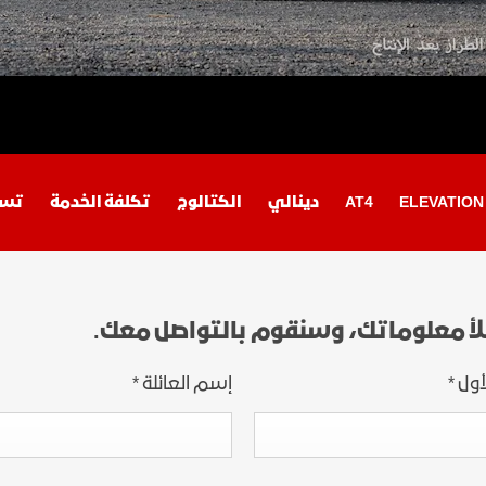
اكتشف أكاديا
اكتشف تير
ELEVATION​
AT4
دينالي
الكتالوج
تكلفة الخدمة
تسو
هامر SUV EV
إبتداءً من : *551,000 د.أ
لأ معلوماتك، وسنقوم بالتواصل معك.
هامر SUV EV
أول
*
إسم العائلة
*