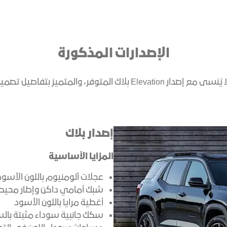
​الإصدارات المذكورة
Ele بلاك المتوفر، والمتميز بتفاصيل تصميمية خاصة به.
إصدار بلاك
المزايا الأساسية
عجلات ألومنيوم باللون الأسود شدي
شبك أمامي داكن وإطار محيط 
أغطية مرايا باللون الأسود
سكك جانبية سوداء مثبتة با