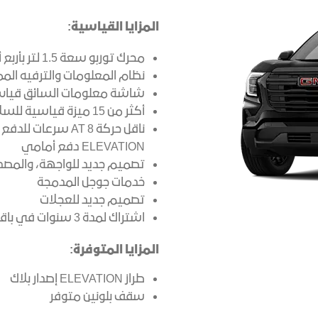
المزايا القياسية:
محرك توربو سعة 1.5 لتر بأربع أسطوانات
نظام المعلومات والترفيه الممتاز من GMC بش
شاشة معلومات السائق قياس 11 إ
أكثر من 15 ميزة قياسية للسلامة ومساعدة السائق
ELEVATION دفع أمامي
تصميم جديد للواجهة، والمصد
خدمات جوجل المدمجة
تصميم جديد للعجلات
اشتراك لمدة 3 سنوات في باقة الاتصال من اونستار
المزايا المتوفرة:
طراز ELEVATION إصدار بلاك
سقف بلونين متوفر