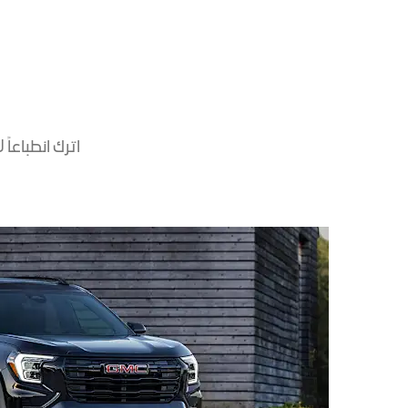
اترك انطباعاً لا يُنسى مع إصدار vation