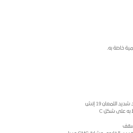
د اللمعان 19 إنش
به على شكل C
لسقف