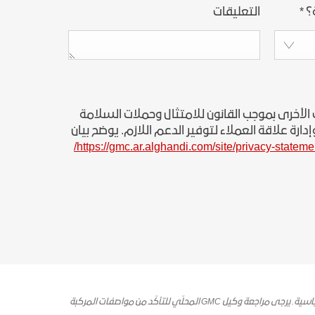
؟
*
التعليقات
الأخرى بموجب القانون للامتثال وحملات السلامة
رة علاقة العملاء لتوفير الدعم اللازم. يوضح بيان
https://gmc.ar.alghandi.com/site/privacy-statemen
بسبب النقص الحاصل في توريد أشباه الموصلات على الصعيد الدولي والتحديات البرمجية، فإن مركبات جنرال موتورز قد لا تحتوي على بعض الخصائص والخيارات القياسية. يرجى مراجعة وكيل GMC المحلّي للتأكّد من مواصفات المركبة