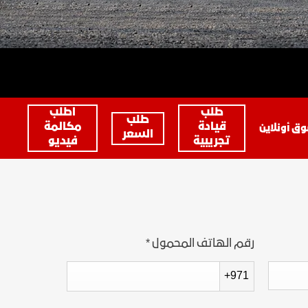
مواقعنا
الاكسسوارات
ين
اكتشف يوكون
ONSTAR
كتالوج المركبات
الخدمات المتصلة
طلب
اطلب
طلب
قيادة
مكالمة
ق أونلاين
السعر
تجريبية
فيديو
خدمات جوجل المدمجة
رقم الهاتف المحمول
*
+971