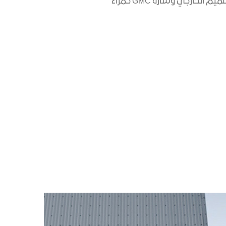
لخارجي وشارة GMC حمراء