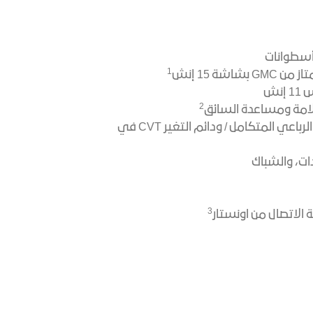
1
اشة 15 إنش
نش
2
ناقل حركة AT 8 سرعات للدفع الرباعي المتكامل / ودائم التغير CVT في
ات، والشباك
3