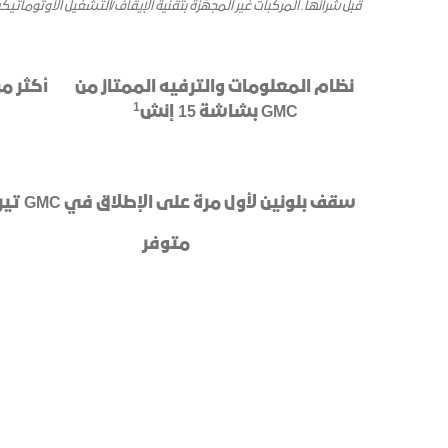
قبل شرائها. المركبات غير المجهّزة بتقنية الإيقاف/التشغيل الأوتوما
نظام المعلومات والترفيه الممتاز من
1
GMC بشاشة 15 إنش
سقف بلونين لأول مرة على الإطلاق في GMC تيرين
متوفر