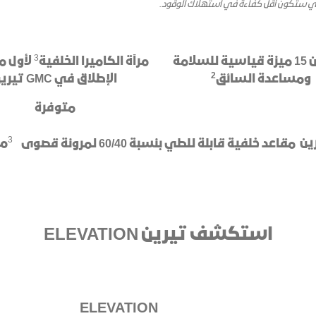
تيكي ستكون أقل كفاءة في استهلاك الوقود.
3
أكثر من 15 ميزة قياسية للسلامة
مرآة الكاميرا الخلفية
لأول م
2
ومساعدة السائق
الإطلاق في GMC تيرين
متوفرة
3
​مقاعد خلفية قابلة للطي بنسبة 60/40 لمرونة قصوى
م
استكشف تيرين ELEVATION
ELEVATION