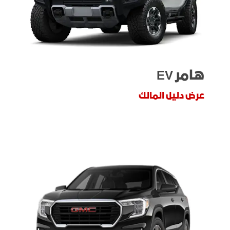
هامر EV
عرض دليل المالك