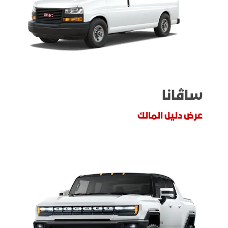
ساڤانا
عرض دليل المالك