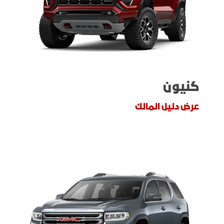
كنيون
عرض دليل المالك