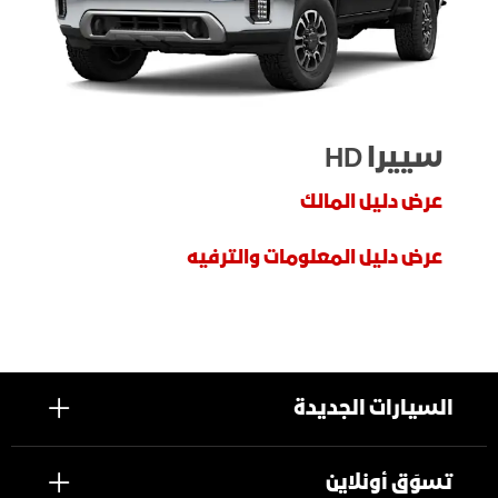
سييرا HD
عرض دليل المالك
عرض دليل المعلومات والترفيه
السيارات الجديدة
تسوَق أونلاين