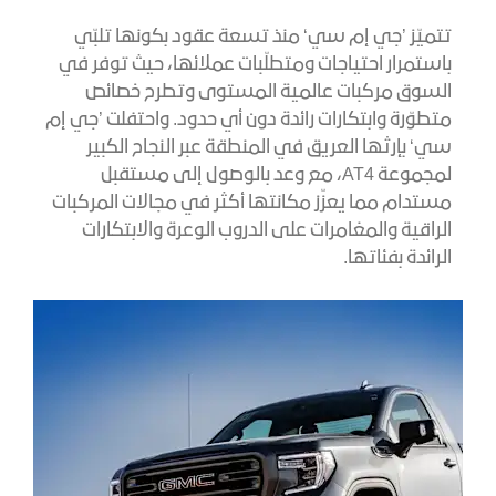
تتميّز ’جي إم سي‘ منذ تسعة عقود بكونها تلبّي
باستمرار احتياجات ومتطلّبات عملائها، حيث توفر في
السوق مركبات عالمية المستوى وتطرح خصائص
متطوّرة وابتكارات رائدة دون أي حدود. واحتفلت ’جي إم
سي‘ بإرثها العريق في المنطقة عبر النجاح الكبير
لمجموعة AT4، مع وعد بالوصول إلى مستقبل
مستدام مما يعزّز مكانتها أكثر في مجالات المركبات
الراقية والمغامرات على الدروب الوعرة والابتكارات
الرائدة بفئاتها.