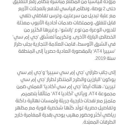
مزوَّدة قياسياً من المصنع مباشرة بنظام رفع التعليق
حتى 2 بوصة، ونظام قياسي للدفع بالعجلات الأربع
مع علبة تبديل من سرعتين، وترس تفاضلي خلفي
قابل للغلق، وممتصّات صدمات أحادية الأنبوب معدَّلة
للدروب الوعرة من نوع ’رانشو‘، وغيرها الكثير من
الخصائص البارزة الأخرى. وتكريماً لعشّاق ’جي إم سي‘
في الشرق الأوسط، قامت العلامة التجارية بجلب طراز
’سييرا AT4‘ بالمقصورة العادية حصرياً إلى المنطقة
سنة 2019.
إلى جانب طرازَي ’جي إم سي سييرا‘ و’جي إم سي
يوكون‘ البارزَين والطرح المنتظَر لطراز ’جي إم سي
تيرين‘، هناك أيضاً ’جي إم سي أكاديا‘ العملي ضمن
مجموعة AT4. ويأتي ’أكاديا AT4‘ متألّقاً بتصميم
متميّز مع نفحات خارجية جريئة ولمسات نهائية داكنة
وتفاصيل حصرية تولّد كلّها شخصية قوية مع مظهر
رياضي أكثر وحضور مهيب يوحي بقدرة المغامرة خارج
الطرقات المعبَّدة.