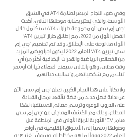
وفي ضوء النجاح المبهر لعلامة AT4 في الشرق
الأوسط، والذي يُعتبَر بمثابة موطنها الثاني، أكّدت
’جي إم سي‘ أن مجموعة طرازات AT4 ستكتمل خلال
الفصل الأول من 2022، مع إطلاق طراز ’تيرين AT4‘
الأول من نوعه على الإطلاق. وقد تم تصميم ’جي إم
سي تيرين AT4‘ للعام 2022 ليكون أجرأ ويضم المزيد
من الخصائص الرياضية والقدرات الإضافية أكثر من أي
وقت مضى، وهو بالتالي سيمنح العملاء خيارات أوسع
تتلاءم مع شخصياتهم وأساليب حياتهم.
وارتكازاً على هذا النجاح الكبير، تعلن ’جي إم سي‘ الآن
عن بداية فصل جديد من قصّة تألّقها بمجال القيادة
على الدروب الوعرة وترسم معالم المستقبل لهذا
القطاع، وذلك مع الكشف المفاجئ عن ’جي إم سي
هامر EV‘ الثورية للمرّة الأولى في المنطقة قبل
وصولها رسمياً إلى الأسواق الإقليمية في أواخر
العام 2022 وفقاً لما هو مخطَّط له. وسوف تغيّر هذه