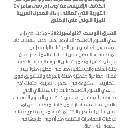
الكشف الإقليمي عن ’جي إم سي هامر
EV
‘
الثورية التي
تصل
الى رمال الصحراء العربية
للمرّة الأولى على الإطلاق
الشرق الأوسط
،
27
نوفمبر
2021
–
جدّدت ’جي إم
سي الشرق الأوسط‘ التزامها بجلب أحدث التقنيات ذات
المستوى العالمي وأبرز المركبات الراقية إلى
المنطقة، وذلك كي تلبّي احتياجات العملاء الراغبين
بعيش أفضل المغامرات على الدروب الوعرة، واضعة
بذلك الحاضر والمستقبل معاً على خطين متوازيين.
فخلال مغامرة متميّزة مليئة بالحركة والتشويق فوق
التضاريس المتنوّعة في الصحراء العربية، احتفلت ’جي
إم سي الشرق الأوسط‘ بالنجاح الاستثنائي الذي
تحقّقه علامة ’جي إم سي AT4‘ في الشرق الأوسط،
والتي سجّلت نسبة بارزة من كافة مبيعات ’جي إم
سي‘ خلال الشهور الـ12 الماضية، معيدة تعريف فئة
مركبات المغامرات الشيّقة منذ أن جرى طرحها في
السوق لأوّل مرّة.