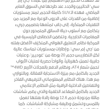
قد شهدت الكثير من الاهتمام من عملاء ’جي إم
سي‘ الحاليين والجدد عند طرحها في السوق العام
الماضي. فهذه الـSUV كاملة الحجم تمنح مستويات
إضافية من القدرات على الدروب الوعرة مع المزيد من
التقنيات المبتكَرة، إلى جانب تمتّعها بتصميم جريء
يتكامل مع أسلوب حياة السائق المتمحور حول
المغامرات الخارجية. وتتضمّن الخصائص الرئيسية في
المركبة نظام التعليق الهوائي المتكيّف الأفضل بفئته
من ’جي إم سي‘، وإطارات بمستويات تماسك عالية
لكل التضاريس حجم 20 بوصة من ’غوديير‘، وعتبات
جانبية تعمل كهربائياً، وألواحاً حصرية لعتبات الأبواب
تحمل شعار AT4، ونظام الدفع بالعجلات الأربع 4WD™
الجديد بالكامل مع ميّزة الاستجابة الفعّالة. وبالتوازي
مع هذا، هناك النظام المعلوماتي الترفيهي الفاخر
والتفاصيل الداخلية الراقية مثل النظام الإعلامي
الجديد بالكامل للمقاعد الخلفية والذي يضم شاشات
مائلة مزدوجة حجم 12.6 بوصة رائدة بفئتها تعمل
باللمس وتشمل وظيفة مشارَكة الشاشات. كما