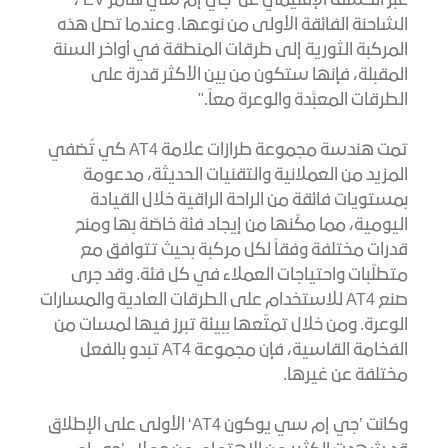
عبر الكشف الإقليمي عن ’جي إم سي هامر EV‘،
الشاحنة الفائقة الأولى من نوعها. وعندما تصل هذه
المركبة الثورية إلى طرقات المنطقة في أواخر السنة
المقبلة، فإنها ستكون من بين الأكثر قدرة على
الطرقات المعبَّدة والوعرة معاً."
تمت هندسة مجموعة طرازات علامة AT4 كي تُضفي
المزيد من العملانية والتقنيات الحديثة، مدعومة
بمستويات فائقة من الراحة الراقية خلال القيادة
اليومية، مما مكّنها من إيجاد فئة خاصّة بها ومنح
قدرات مختلفة وفقاً لكل مركبة بحيث تتوافق مع
متطلّبات واحتياجات العملاء في كل فئة. وقد جرى
صنع AT4 للاستخدام على الطرقات العادية والمسارات
الوعرة. ومن خلال تمتّعها ببيئة تبرز فيها لمسات من
الفخامة القاسية، فإن مجموعة AT4 تبدو بالفعل
مختلفة عن غيرها.
وكانت ’جي إم سي يوكون AT4‘ الأولى على الإطلاق