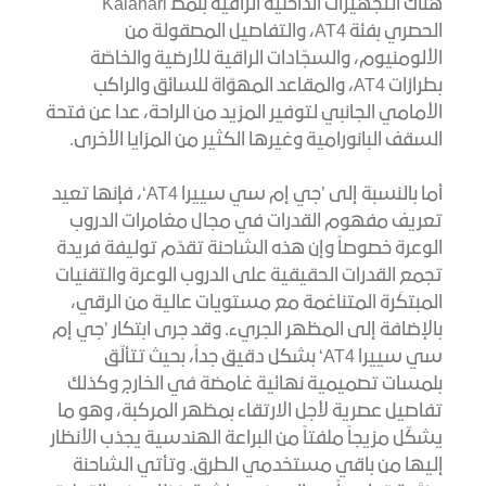
هناك التجهيزات الداخلية الراقية بنمط Kalahari
الحصري بفئة AT4، والتفاصيل المصقولة من
الألومنيوم، والسجّادات الراقية للأرضية والخاصّة
بطرازات AT4، والمقاعد المهوّاة للسائق والراكب
الأمامي الجانبي لتوفير المزيد من الراحة، عدا عن فتحة
السقف البانورامية وغيرها الكثير من المزايا الأخرى.
أما بالنسبة إلى ’جي إم سي سييرا AT4‘، فإنها تعيد
تعريف مفهوم القدرات في مجال مغامرات الدروب
الوعرة خصوصاً وإن هذه الشاحنة تقدّم توليفة فريدة
تجمع القدرات الحقيقية على الدروب الوعرة والتقنيات
المبتكَرة المتناغمة مع مستويات عالية من الرقي،
بالإضافة إلى المظهر الجريء. وقد جرى ابتكار ’جي إم
سي سييرا AT4‘ بشكل دقيق جداً، بحيث تتألّق
بلمسات تصميمية نهائية غامضة في الخارج وكذلك
تفاصيل عصرية لأجل الارتقاء بمظهر المركبة، وهو ما
يشكّل مزيجاً ملفتاً من البراعة الهندسية يجذب الأنظار
إليها من باقي مستخدمي الطرق. وتأتي الشاحنة