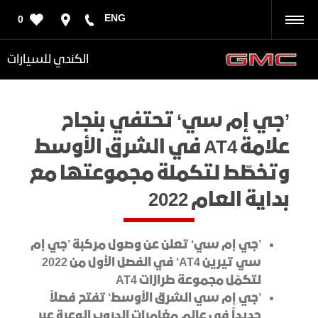
ENG
0
رجوع
الكندي للسيارات
’جي إم سي‘ تحتفي بنجاح
علامة AT4 في الشرق الأوسط
وتخطّط لتكملة مجموعتها مع
بداية العام 2022
’جي إم سي‘ تعلن عن وصول مركبة ’جي إم
سي تيرين
AT4
‘ في الفصل الأول من
2022
لتكمّل مجموعة طرازات
AT4
’جي إم سي الشرق الأوسط‘ تفتح فصلاً
جديداً في عالم مغامرات الدروب الوعرة عبر