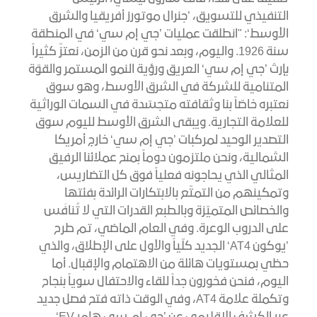
التنفيذي للتسويق، ’جنرال موتورز أفريقيا والشرق
الأوسط‘: "انطلقت عمليات ’جي إم سي‘ في المنطقة
سنة 1926. واليوم، وبعد نحو قرن من الزمن، نعتزّ كثيراً
بإرث ’جي إم سي‘ العريق ورؤية النمو المستمر والقوّة
المتنامية للشركة في الشرق الأوسط، وهو سوق
نعتبره خاصّاً بنا وثقافته متجسّدة في السمات الوراثية
للعلامة التجارية. ويبقى الشرق الأوسط لليوم سوق
التصدير الوحيد لمركبات ’جي إم سي‘ خارج أمريكا
الشمالية، ونحن ملتزمون دوماً بمنح عملائنا الرفيق
المثالي الذي يحاجونه فعلياً فوق كل التضاريس،
وتمكينهم من التمتّع بالابتكارات الرائدة بفئتها
والخصائص المتميّزة وبالطبع القدرات التي لا تُنافَس
على الدروب الوعرة. وفي العام الماضي، تم طرح
’يوكون AT4‘ الجديد كلّياً والأول على الإطلاق، والذي
حظي بمستويات هائلة من الاهتمام والإقبال. أما
اليوم، فنحن فخورون جداً للقاء والاحتفال سوياً بنجاح
وتكملة علامة AT4، وفي الوقت ذاته فتح فصل جديد