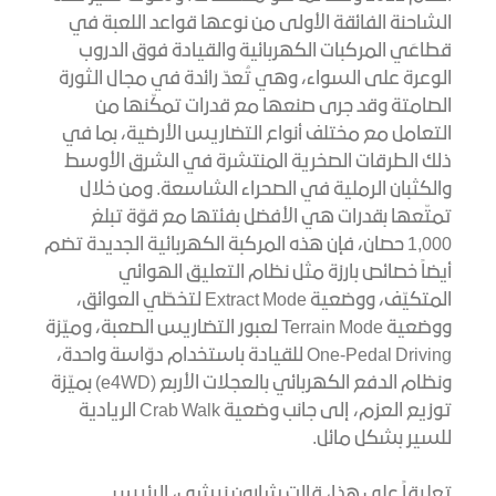
الشاحنة الفائقة الأولى من نوعها قواعد اللعبة في
قطاعَي المركبات الكهربائية والقيادة فوق الدروب
الوعرة على السواء، وهي تُعدّ رائدة في مجال الثورة
الصامتة وقد جرى صنعها مع قدرات تمكّنها من
التعامل مع مختلف أنواع التضاريس الأرضية، بما في
ذلك الطرقات الصخرية المنتشرة في الشرق الأوسط
والكثبان الرملية في الصحراء الشاسعة. ومن خلال
تمتّعها بقدرات هي الأفضل بفئتها مع قوّة تبلغ
1,000 حصان، فإن هذه المركبة الكهربائية الجديدة تضم
أيضاً خصائص بارزة مثل نظام التعليق الهوائي
المتكيّف، ووضعية Extract Mode لتخطّي العوائق،
ووضعية Terrain Mode لعبور التضاريس الصعبة، وميّزة
One-Pedal Driving للقيادة باستخدام دوّاسة واحدة،
ونظام الدفع الكهربائي بالعجلات الأربع (e4WD) بميّزة
توزيع العزم، إلى جانب وضعية Crab Walk الريادية
للسير بشكل مائل.
تعليقاً على هذا، قالت شارون نيشي، الرئيس