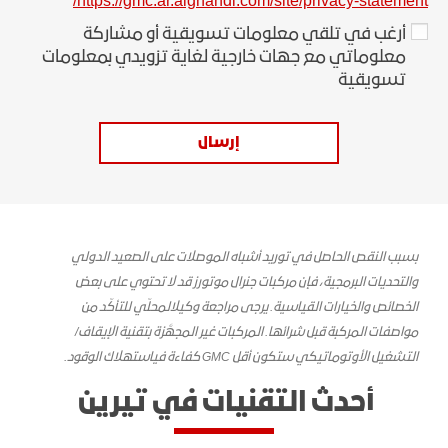
https://gmc.ar.alghandi.com/site/privacy-statement/
أرغب في تلقي معلومات تسويقية أو مشاركة
معلوماتي مع جهات خارجية لغاية تزويدي بمعلومات
تسويقية
إرسال
بسبب النقص الحاصل في توريد أشباه الموصلات على الصعيد الدولي
والتحديات البرمجية، فإن مركبات جنرال موتورز قد لا تحتوي على بعض
الخصائص والخيارات القياسية. يرجى مراجعة وكيل
المحلّي للتأكّد من
مواصفات المركبة قبل شرائها. المركبات غير المجهَّزة بتقنية الإيقاف/
التشغيل الأوتوماتيكي
ستكون
أقل GMC
كفاءة
في
استهلاك الوقود
.
أحدث التقنيات في تيرين