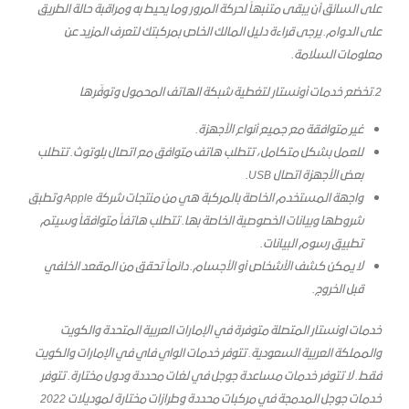
على السائق أن يبقى متنبهاً لحركة المرور وما يحيط به ومراقبة حالة الطريق
على الدوام. يرجى قراءة دليل المالك الخاص بمركبتك لتعرف المزيد عن
معلومات السلامة.
2.تخضع خدمات أونستار لتغطية شبكة الهاتف المحمول وتوفّرها
غير متوافقة مع جميع أنواع الأجهزة.
للعمل بشكل متكامل، تتطلب هاتف متوافق مع اتصال بلوتوث. تتطلب
بعض الأجهزة اتصال USB.
واجهة المستخدم الخاصة بالمركبة هي من منتجات شركة Apple وتطبق
شروطها وبيانات الخصوصية الخاصة بها. تتطلب هاتفاً متوافقاً وسيتم
تطبيق رسوم البيانات.
لا يمكن كشف الأشخاص أو الأجسام. دائماً تحقق من المقعد الخلفي
قبل الخروج.
خدمات اونستار المتصلة متوفرة في الإمارات العربية المتحدة والكويت
والمملكة العربية السعودية. تتوفر خدمات الواي فاي في الإمارات والكويت
فقط. لا تتوفر خدمات مساعدة جوجل في لغات محددة ودول مختارة. تتوفر
خدمات جوجل المدمجة في مركبات محددة وطرازات مختارة لموديلات 2022