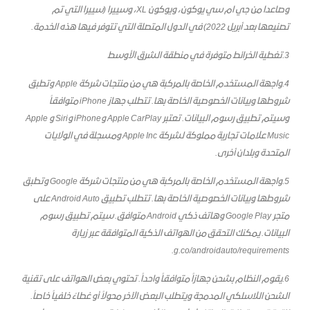
وصاعدا من جي ام سي يوكون، ويوكون XL، وسييرا (سييرا التي تم
تصنيعها بعد أبريل 2022) في الدول المتصلة التي تتوفر فيها هذه الخدمة.
3.تغطية الخرائط متوفرة في منطقة الشرق الأوسط
4.واجهة المستخدم الخاصة بالمركبة هي من منتجات شركة Apple وتطبق
شروطها وبيانات الخصوصية الخاصة بها. تتطلب جهاز iPhone متوافقاً
وسيتم تطبيق رسوم البيانات. تعتبر Apple CarPlay وiPhone وSiri و Apple
Music علامات تجارية مملوكة لشركة Apple Inc ومسجلة في الولايات
المتحدة وبلدان أخرى.
5.واجهة المستخدم الخاصة بالمركبة هي من منتجات شركة Google وتطبق
شروطها وبيانات الخصوصية الخاصة بها. تتطلب تطبيق Android Auto على
متجر Google Play وهاتف ذكي Android متوافق. سيتم تطبيق رسوم
البيانات. يمكنك التحقق من الهواتف الذكية المتوافقة عبر زيارة
g.co/androidauto/requirements.
6.يقوم النظام بشحن جهازاً متوافقاً واحداً. تحتوي بعض الهواتف على تقنية
الشحن اللاسلكي المدمجة ويتطلب البعض الآخر محولاً أو غطاءً خلفياً خاصاً.