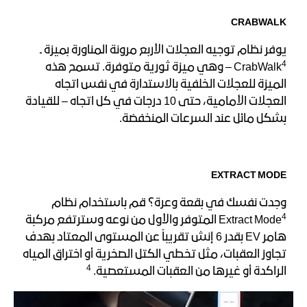
CRABWALK
يوفر نظام توجيه العجلات الأربع مرونة المناورة بميزة ـ
4
CrabWalk
– وهي ميزة ثورية متوفرة. تسمح هذه
الميزة للعجلات الخلفية بالاستدارة في نفس اتجاه
العجلات الأمامية، حتى 10 درجات في كل اتجاه – للقيادة
بشكل مائل عند السرعات المنخفضة.
EXTRACT MODE
وجدت نفسك في بقعة وعرة؟ قم باستخدام نظام
4
Extract Mode
المتوفر والأول من نوعه وسترتفع مركبة
هامر EV بقدر 6 إنش تقريباً عن المستوى المعتاد بهدف
تجاوز العقبات، مثل تخطي الكتل الصخرية أو اختراق المياه
4
الراكدة أو غيرها من العقبات المستعصية.