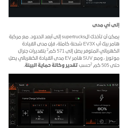
إلى أي مدى
يمكن أن تأخذك الsupertrucks إلى أبعد الحدود. مع مركبة
هامر بيك أب EV3X شحنة كاملة، فإن مدى القيادة
2
الكهربائي المتوفر يصل إلى 571 كم
بتقديرات جنرال
موتورز ، ومع SUV هامر EV مدى القيادة الكهربائي يصل
2
حتى 505 كم
حسب
تقدير وكالة حماية البيئة.