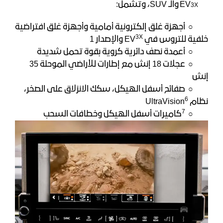
3X
EV
والـ SUV، وتشمل:
○
أجهزة غلق إلكترونية أمامية وأجهزة غلق افتراضية
3X
خلفية للتروس في EV
والإصدار 1
○
أعمدة نصف دائرية كروية بقوة تحمل شديدة
○
عجلات 18 إنش مع إطارات للأراضي الموحلة 35
إنش
○
صفائح أسفل الهيكل، سكك الانزلاق على الصخر،
6
نظام UltraVision
7
○
كاميرات أسفل الهيكل وخطافات السحب