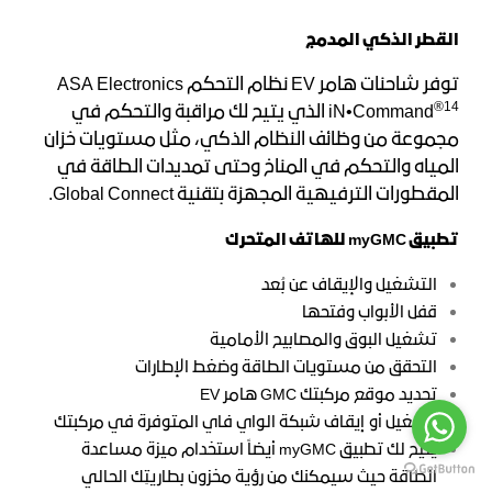
القطر الذكي المدمج
توفر شاحنات هامر EV نظام التحكم ASA Electronics
®14
iN•Command
الذي يتيح لك مراقبة والتحكم في
مجموعة من وظائف النظام الذكي، مثل مستويات خزان
المياه والتحكم في المناخ وحتى تمديدات الطاقة في
المقطورات الترفيهية المجهزة بتقنية Global Connect.
تطبيق myGMC للهاتف المتحرك
التشغيل والإيقاف عن بُعد
قفل الأبواب وفتحها
تشغيل البوق والمصابيح الأمامية
التحقق من مستويات الطاقة وضغط الإطارات
تحديد موقع مركبتك GMC هامر EV
تشغيل أو إيقاف شبكة الواي فاي المتوفرة في مركبتك
يتيح لك تطبيق myGMC أيضاً استخدام ميزة مساعدة
الطاقة حيث سيمكنك من رؤية مخزون بطاريتِك الحالي