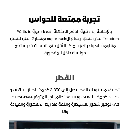
تجربة ممتعة للحواس
بالإضافة إلى قوة الدفع المذهلة، تعمل ميزة Watts to
Freedom على خفض ارتفاع الsupertruck بمقدار 2 إنش لتقليل
مقاومة الهواء وتعزيز مركز الثقل بينما تحيطك بتجربة تغمر
حواسك داخل المقصورة.
القطر
13
تصنيف مستويات القطر تصل إلى 3,856 كجم
لطراز البيك أب و
13
3,175 كجم
للـ SUV، ويساعد نظام الجر المتوفر ProGrade™
في توفير شعور بالسيطرة والثقة عند ربط المقطورة والقيادة
بها.