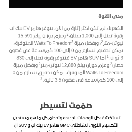
مدى القوة
​الكهرباء لم تكن أكثر إثارة من الآن. يتوفر هامر EV بيك أب
2
بقوة تصل إلى 1,000 حصان،
وعزم دوران يبلغ 15,591
3
2
نيوتن-متر
، وبفضل ميزة Watts To Freedom
المتوفرة،
يمكن تحقيق تسارع من 0 إلى 100 كم/ساعة في غضون
1
3 ثوان.
أما SUV هامر EV فتتوفر بقوة تصل إلى 830
2
2
حصان
وعزم دوران يبلغ 12,880 نيوتن-متر
وبفضل ميزة
Watts To Freedom المتوفرة، يمكن تحقيق تسارع من 0
2
إلى 100 كم/ساعة في غضون 3.5 ثانية.
صمّمت لتسيطر
تستكشف كل الوجهات الجديدة وتحطم كل ما هو مستحيل.
التصميم الثوري لشاحنتي GMC هامر EV بيك أب و SUV ال