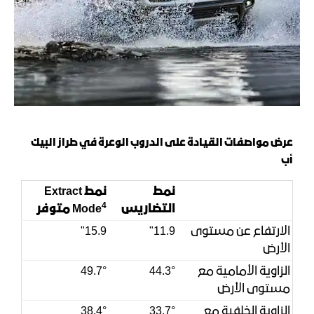
عرض
مواصفات القيادة على الدروب الوعرة في طراز البيك
أب
نمط
نمط Extract
4
التضاريس
Mode
متوفر
الارتفاع عن مستوى
11.9"
15.9"
الأرض
الزاوية الأمامية مع
44.3°
49.7°
مستوى الأرض
الزاوية الخلفية مع
33.7°
38.4°