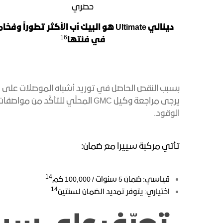
حصري
دينالي Ultimate هو البيك أب الأكثر تطوراً وفخ
16
في فئتها
بسبب النقص الحاصل في توريد أشباه الموصلات على الص
يرجى مراجعة وكيل GMC المحلّي ل
الوقود.
تأتي مركبة سييرا مع ضمان:
14
قياسي: ضمان 5 سنوات / 100,000 كم
14
اختياري: يتوفر تمديد الضمان لسنتين