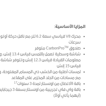
المزايا الأساسية:
سرعات
TM
صندوق CarbonPro
متوفر
شاشة وسطية تعمل با
معلومات القيادة قياس 12.3 إنش و
قياس 15 إنش
لمسات أصلية من الخشب ذي المسام المفتوحة، والأ
مع مساحات من الجلد المخرّم على المقاعد
17
باقة االاتصال من اونستار لمدة 3 سنوات
(أيهما يأتي أولاً)