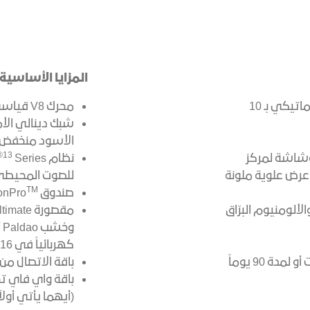
المزايا الأساسية:
محرك V8 قياسي سعة 6.2 لتر مع ناقل حركة أوتوماتيكي بـ 10
محرك V8 قياسي سعة 6.2 لتر
شبك دينالي الأ
الأسود منخفض اللمعان قياس 2
®
13
للمس قياس 13.4 إنش، وشاشة لمركز
نظام Bose
Series الفاخر مع 12 مكبر صوت بتقنية Centerpoint
تتوفر شاشة عرض علوية ملونة
للصوت المحيط
TM
صندوق CarbonPro
لومنيوم البرّاق
و
كهربائياً في 16 وضعية مع خاصية التدليك
باقة واي فاي تجريبية من اونستار بسعة 3 جيجابايت أو لمدة 90 يوماً
باقة الاتصال من
(أيهما يأتي أولاً