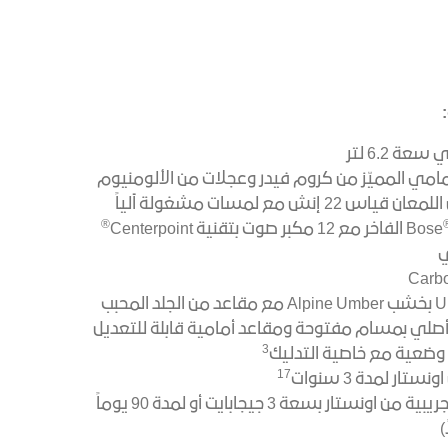
مامي المميّز من كروم فيدر وعجلات من الألومنيوم
2 إنش مع لمسات مشغولة آلياً
®
ي
مقصورة Ultimate بخشب Alpine Umber مع مقاعد من الجلد المحبب
خشب Paldao أصلي بمسام مفتوحة ومقاعد أمامية قابلة للتعديل
3
17
 اونستار لمدة
3
سنوات
باقة واي فاي تجريبية من اونستار بسعة 3 جيجابايت أو لمدة 90 يوماً
)