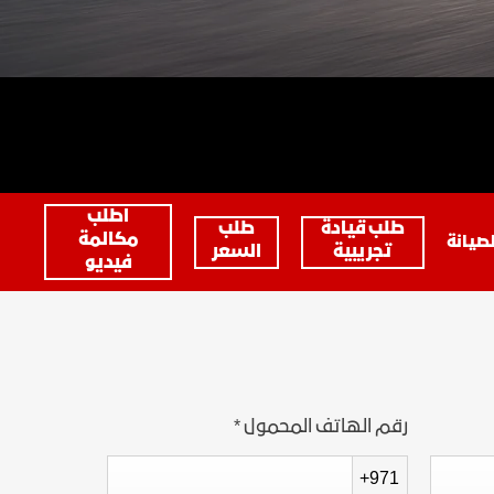
مواقعنا
الاكسسوارات
ين
اكتشف يوكون
ONSTAR
كتالوج المركبات
الخدمات المتصلة
اطلب
طلب قيادة
طلب
مكالمة
خدمات جوجل المدمجة
صيانة
تجريبية
السعر
فيديو
رقم الهاتف المحمول
*
+971