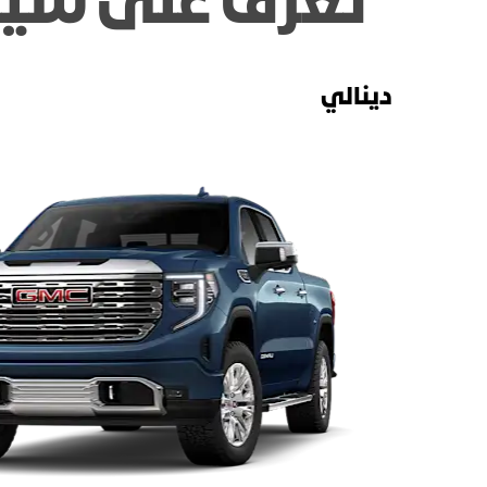
تعرّف على سييرا LD، دينالي ودينالي E​​
دينالي