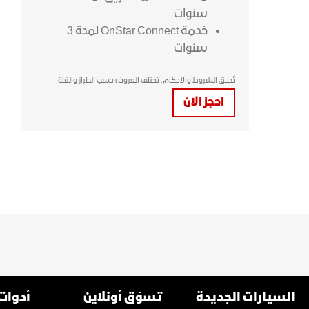
سنوات
خدمة OnStar Connect لمدة 3
سنوات
تُطبق الشروط والأحكام. تختلف العروض حسب الطراز والفئة.
احجز الآن
السيارات الجديدة
تسوَق أونلاين
أدوات