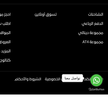
الشاحنات
تسوَق أونلاين
احجز موع
الدفع الرباعي
اطلب سع
مجموعة دينالي
المواق
مجموعة AT4
العروض 
المزيد 
كتالوج 
تواصل معنا
©
2026 الكندي للسيارات
بيان الخصوصية
الشروط والأحكام