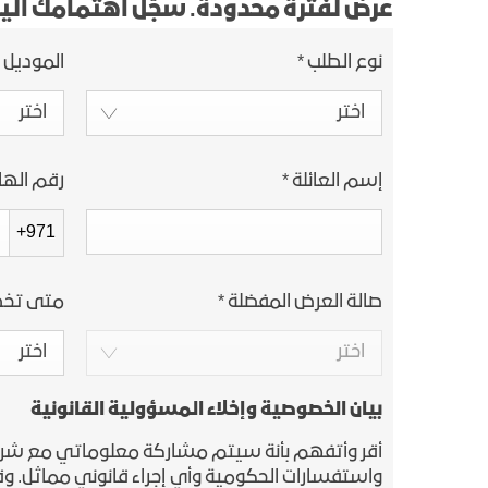
عرض لفترة محدودة. سجّل اهتمامك الي
نوع الطلب
*
الموديل 
اختر
اختر
إسم العائلة
*
رقم اله
+971
صالة العرض المفضلة
*
متى تخط
اختر
اختر
بيان الخصوصية وإخلاء المسؤولية القانونية
أقر وأتفهم بأنة سيتم مشاركة معلوماتي مع شركة جن
واستفسارات الحكومية وأي إجراء قانوني مماثل. وقد 