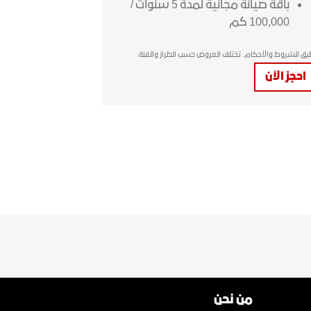
باقة صيانة مجانية لمدة 5 سنوات /
100,000 كم
طبق الشروط والأحكام. تختلف العروض حسب الطراز والفئة.
احجز الآن
من نحن