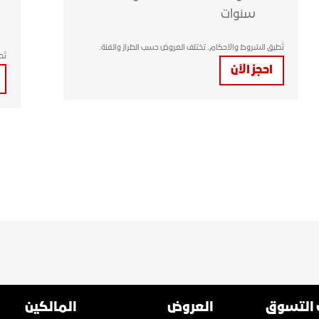
سنوات
تُطبق الشروط والأحكام. تختلف العروض حسب الطراز والفئة.
تُ
احجز الآن
 التسوق
العروض
المالكين