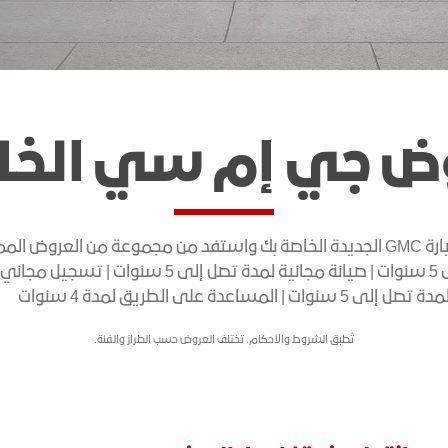
اكتشف أكاديا
اكتشف تير
ض جي إم سي الخا
هامر SUV EV
موعة من العروض المميزة.
إبتداءً من : *551,000 د.أ
دة تصل إلى 5 سنوات | المساعدة على الطريق لمدة 4 سنوات
هامر SUV EV
تُطبق الشروط والأحكام. تختلف العروض حسب الطراز والفئة.