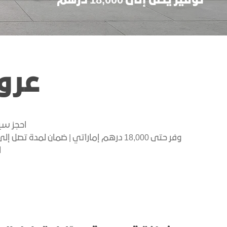
توفير يصل إلى 18,000 درهم
عرو
احجز سيارة GMC الجديدة الخاصة بك واستفد من مج
لم