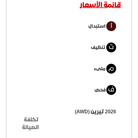
قائمة الأسعار
ا
استبدال
ت
تنظيف
م
ملىء
ف
فحص
2026 تيرين (AWD)
تكلفة
الصيانة