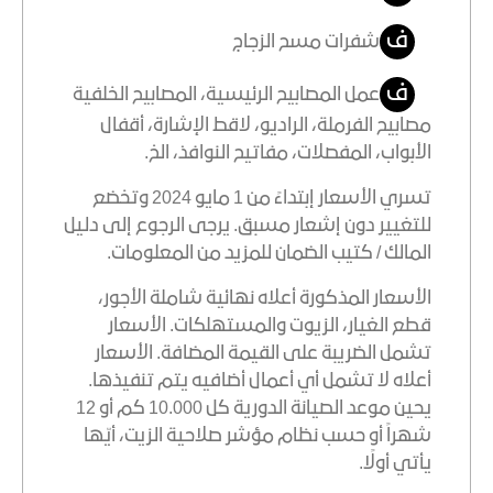
ف
شفرات مسح الزجاج
ف
عمل المصابيح الرئيسية، المصابيح الخلفية
مصابيح الفرملة، الراديو، لاقط الإشارة، أقفال
الأبواب، المفصلات، مفاتيح النوافذ، الخ.
تسري الأسعار إبتداءً من 1 مايو 2024 وتخضع
للتغيير دون إشعار مسبق. يرجى الرجوع إلى دليل
المالك / كتيب الضمان للمزيد من المعلومات.
الأسعار المذكورة أعلاه نهائية شاملة الأجور،
قطع الغيار، الزيوت والمستهلكات. الأسعار
تشمل الضريبة على القيمة المضافة. الأسعار
أعلاه لا تشمل أي أعمال أضافيه يتم تنفيذها.
يحين موعد الصيانة الدورية كل 10.000 كم أو 12
شهراً أو حسب نظام مؤشر صلاحية الزيت، أيّها
يأتي أولًا.